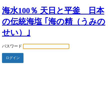
海水100％ 天日と平釜 日本
の伝統海塩 ｢海の精（うみの
せい）｣
パスワード