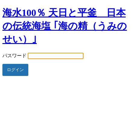
海水100％ 天日と平釜 日本
の伝統海塩 ｢海の精（うみの
せい）｣
パスワード