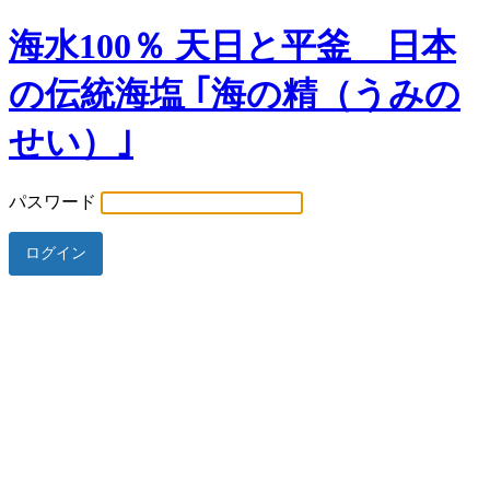
海水100％ 天日と平釜 日本
の伝統海塩 ｢海の精（うみの
せい）｣
パスワード