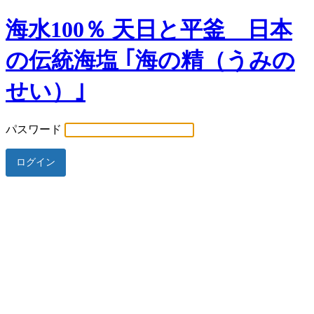
海水100％ 天日と平釜 日本
の伝統海塩 ｢海の精（うみの
せい）｣
パスワード