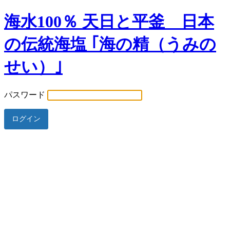
海水100％ 天日と平釜 日本
の伝統海塩 ｢海の精（うみの
せい）｣
パスワード