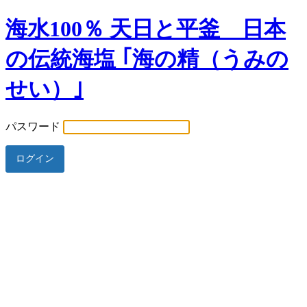
海水100％ 天日と平釜 日本
の伝統海塩 ｢海の精（うみの
せい）｣
パスワード