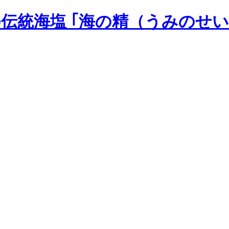
の伝統海塩 ｢海の精（うみのせい