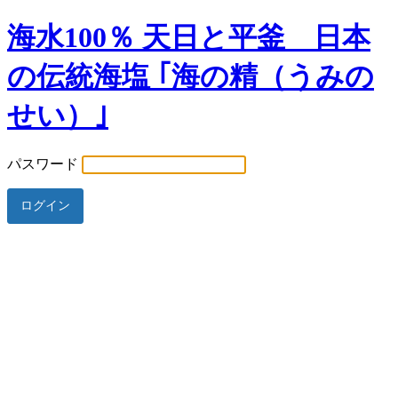
海水100％ 天日と平釜 日本
の伝統海塩 ｢海の精（うみの
せい）｣
パスワード