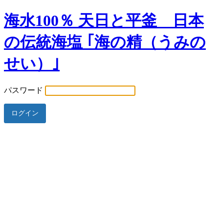
海水100％ 天日と平釜 日本
の伝統海塩 ｢海の精（うみの
せい）｣
パスワード