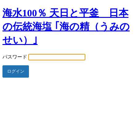
海水100％ 天日と平釜 日本
の伝統海塩 ｢海の精（うみの
せい）｣
パスワード