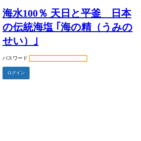
海水100％ 天日と平釜 日本
の伝統海塩 ｢海の精（うみの
せい）｣
パスワード