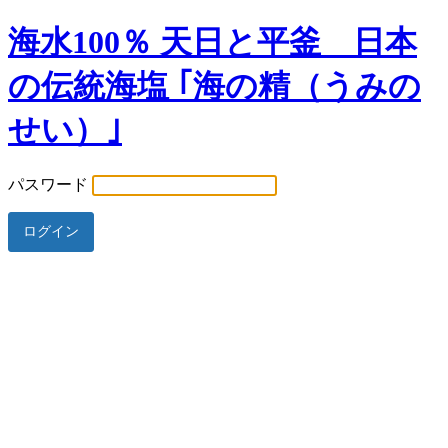
海水100％ 天日と平釜 日本
の伝統海塩 ｢海の精（うみの
せい）｣
パスワード