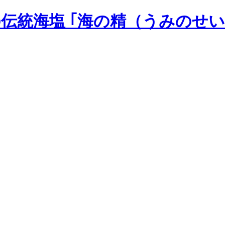
の伝統海塩 ｢海の精（うみのせい