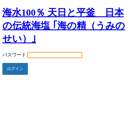
海水100％ 天日と平釜 日本
の伝統海塩 ｢海の精（うみの
せい）｣
パスワード