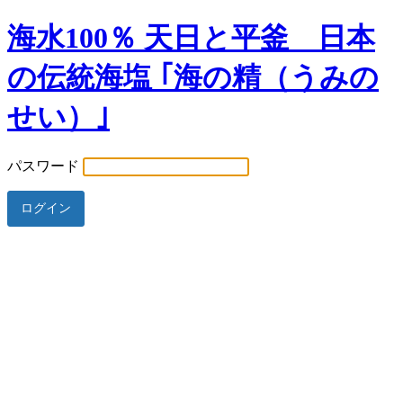
海水100％ 天日と平釜 日本
の伝統海塩 ｢海の精（うみの
せい）｣
パスワード