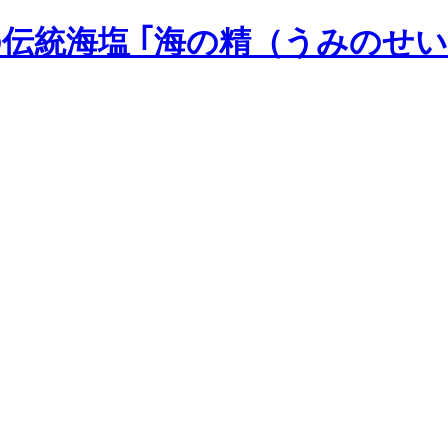
の伝統海塩 ｢海の精（うみのせい