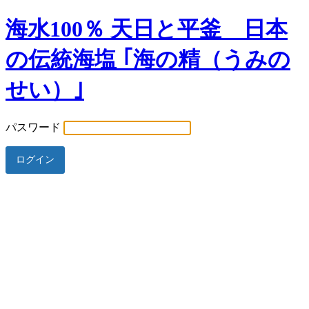
海水100％ 天日と平釜 日本
の伝統海塩 ｢海の精（うみの
せい）｣
パスワード