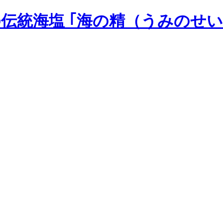
の伝統海塩 ｢海の精（うみのせい