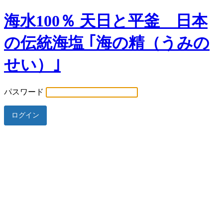
海水100％ 天日と平釜 日本
の伝統海塩 ｢海の精（うみの
せい）｣
パスワード