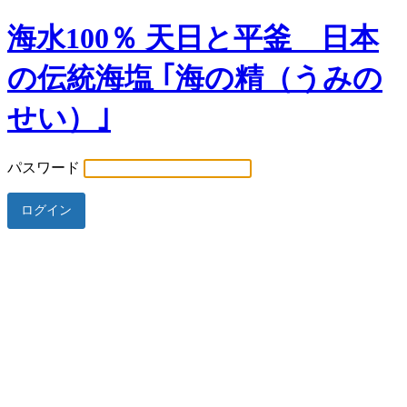
海水100％ 天日と平釜 日本
の伝統海塩 ｢海の精（うみの
せい）｣
パスワード