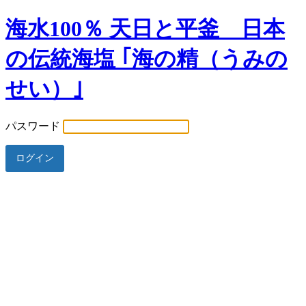
海水100％ 天日と平釜 日本
の伝統海塩 ｢海の精（うみの
せい）｣
パスワード