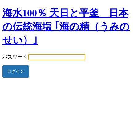
海水100％ 天日と平釜 日本
の伝統海塩 ｢海の精（うみの
せい）｣
パスワード