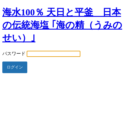
海水100％ 天日と平釜 日本
の伝統海塩 ｢海の精（うみの
せい）｣
パスワード