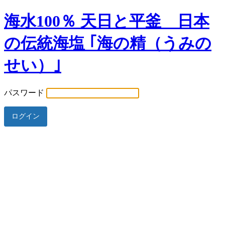
海水100％ 天日と平釜 日本
の伝統海塩 ｢海の精（うみの
せい）｣
パスワード