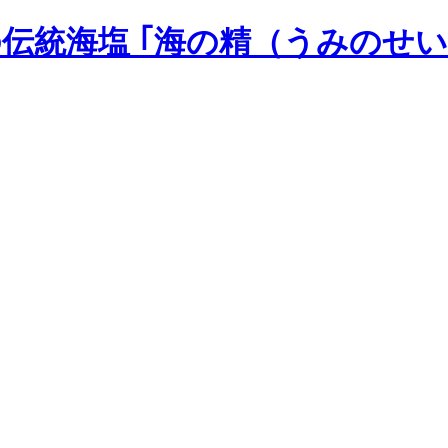
の伝統海塩 ｢海の精（うみのせい