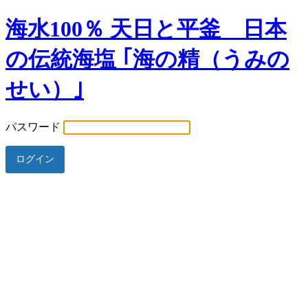
海水100％ 天日と平釜 日本
の伝統海塩 ｢海の精（うみの
せい）｣
パスワード