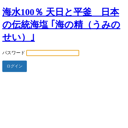
海水100％ 天日と平釜 日本
の伝統海塩 ｢海の精（うみの
せい）｣
パスワード