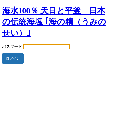
海水100％ 天日と平釜 日本
の伝統海塩 ｢海の精（うみの
せい）｣
パスワード