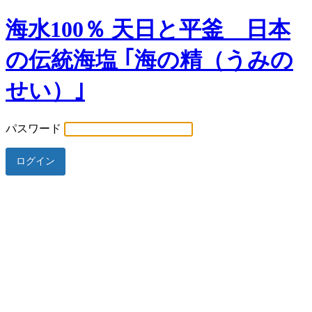
海水100％ 天日と平釜 日本
の伝統海塩 ｢海の精（うみの
せい）｣
パスワード