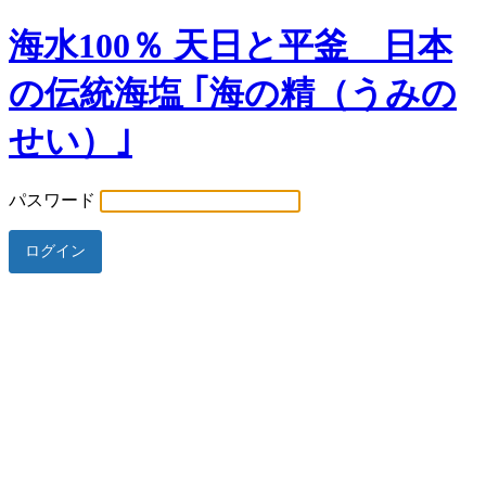
海水100％ 天日と平釜 日本
の伝統海塩 ｢海の精（うみの
せい）｣
パスワード