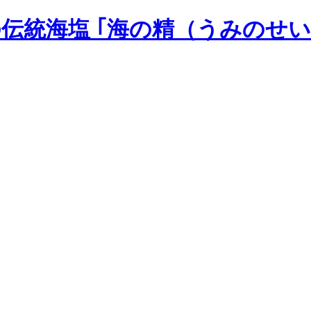
の伝統海塩 ｢海の精（うみのせい