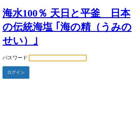
海水100％ 天日と平釜 日本
の伝統海塩 ｢海の精（うみの
せい）｣
パスワード