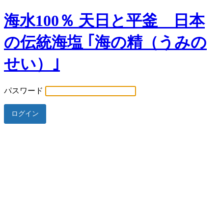
海水100％ 天日と平釜 日本
の伝統海塩 ｢海の精（うみの
せい）｣
パスワード