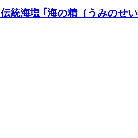
の伝統海塩 ｢海の精（うみのせい