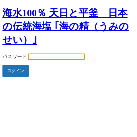
海水100％ 天日と平釜 日本
の伝統海塩 ｢海の精（うみの
せい）｣
パスワード