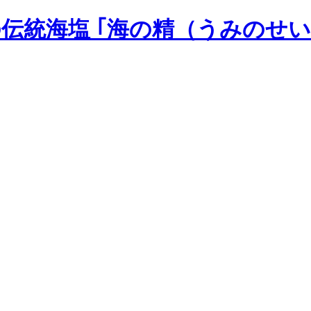
の伝統海塩 ｢海の精（うみのせい