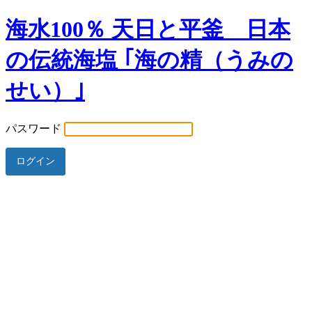
海水100％ 天日と平釜 日本
の伝統海塩 ｢海の精（うみの
せい）｣
パスワード