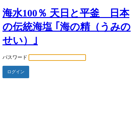
海水100％ 天日と平釜 日本
の伝統海塩 ｢海の精（うみの
せい）｣
パスワード