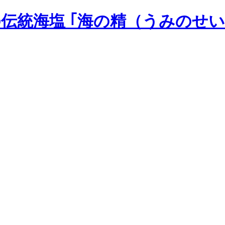
の伝統海塩 ｢海の精（うみのせい