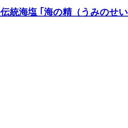
の伝統海塩 ｢海の精（うみのせい