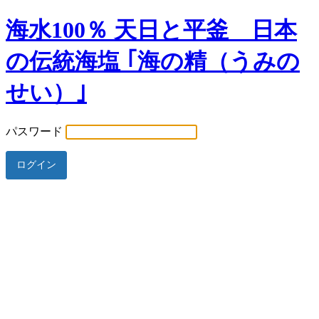
海水100％ 天日と平釜 日本
の伝統海塩 ｢海の精（うみの
せい）｣
パスワード