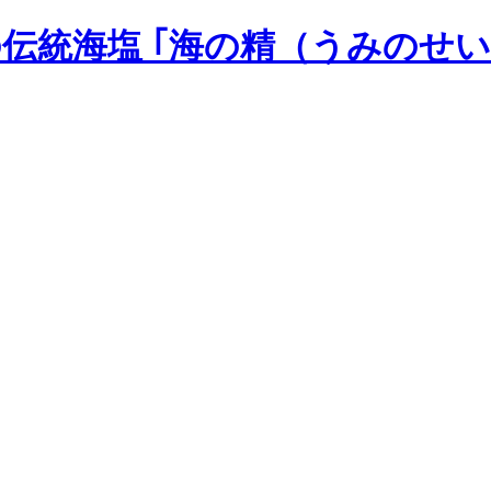
の伝統海塩 ｢海の精（うみのせい