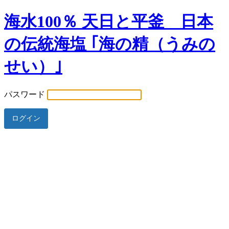
海水100％ 天日と平釜 日本
の伝統海塩 ｢海の精（うみの
せい）｣
パスワード