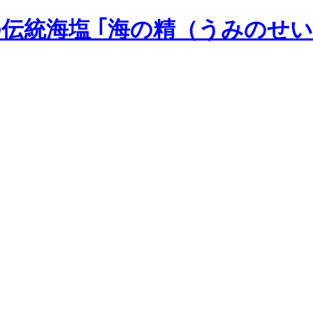
の伝統海塩 ｢海の精（うみのせい