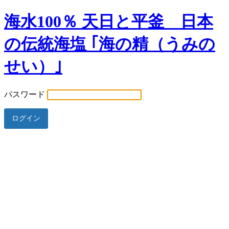
海水100％ 天日と平釜 日本
の伝統海塩 ｢海の精（うみの
せい）｣
パスワード