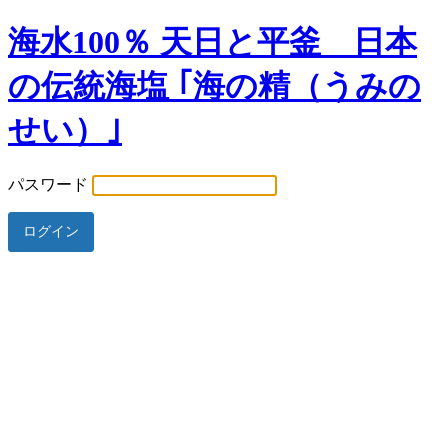
海水100％ 天日と平釜 日本
の伝統海塩 ｢海の精（うみの
せい）｣
パスワード