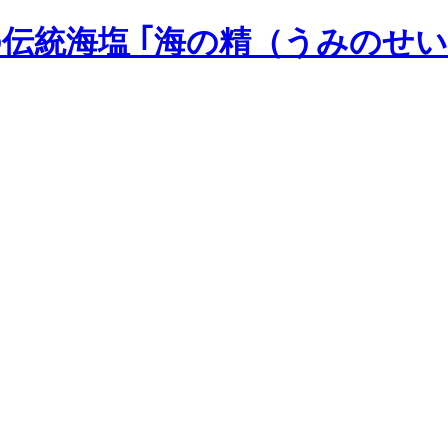
の伝統海塩 ｢海の精（うみのせい