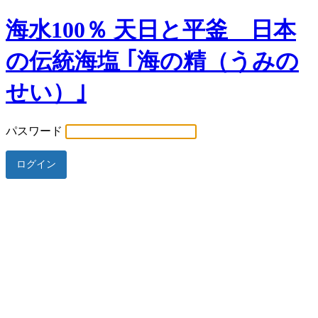
海水100％ 天日と平釜 日本
の伝統海塩 ｢海の精（うみの
せい）｣
パスワード