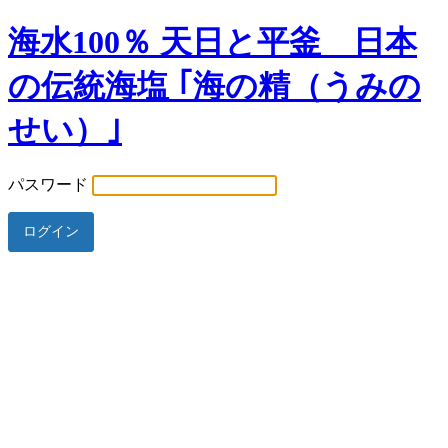
海水100％ 天日と平釜 日本
の伝統海塩 ｢海の精（うみの
せい）｣
パスワード