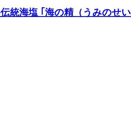
の伝統海塩 ｢海の精（うみのせい